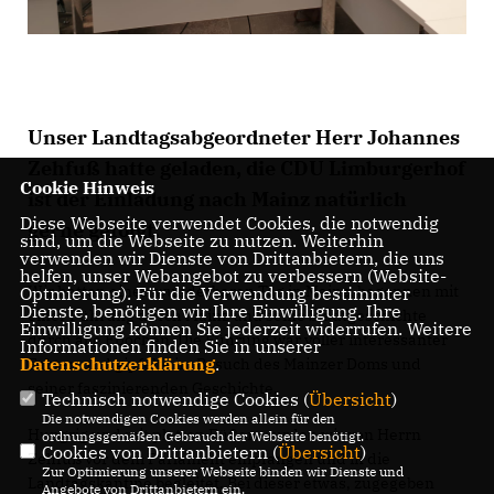
Unser Landtagsabgeordneter Herr Johannes
Zehfuß hatte geladen, die CDU Limburgerhof
Cookie Hinweis
ist der Einladung nach Mainz natürlich
Diese Webseite verwendet Cookies, die notwendig
gerne gefolgt.
sind, um die Webseite zu nutzen. Weiterhin
verwenden wir Dienste von Drittanbietern, die uns
helfen, unser Webangebot zu verbessern (Website-
Wir hatten einen wunderbaren Tag in Mainz, begonnen mit
Optmierung). Für die Verwendung bestimmter
Dienste, benötigen wir Ihre Einwilligung. Ihre
einer Führung durch Mainz und seine Stadtgeschichte
Einwilligung können Sie jederzeit widerrufen. Weitere
durch alle Epochen. Die Führung war voller interessanter
Informationen finden Sie in unserer
Datenschutzerklärung
.
Fakten und gipfelte im Besuch des Mainzer Doms und
seiner faszinierenden Geschichte.
Technisch notwendige Cookies (
Übersicht
)
Die notwendigen Cookies werden allein für den
Hungrig und mit platten Füßen wurden wir von Herrn
ordnungsgemäßen Gebrauch der Webseite benötigt.
Cookies von Drittanbietern (
Übersicht
)
Zehfuß vor dem Parlament empfangen und in die
Zur Optimierung unserer Webseite binden wir Dienste und
Landtagskantine begleitet. Bei dieser etwas, zugegeben
Angebote von Drittanbietern ein.